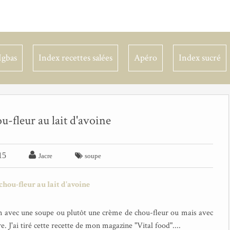
Igbas
Index recettes salées
Apéro
Index sucré
-fleur au lait d'avoine

15

Jacre
soupe
on avec une soupe ou plutôt une crème de chou-fleur ou mais avec
e. J'ai tiré cette recette de mon magazine "Vital food"....