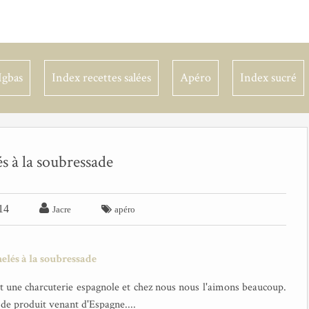
Igbas
Index recettes salées
Apéro
Index sucré
s à la soubressade

14

Jacre
apéro
t une charcuterie espagnole et chez nous nous l'aimons beaucoup.
 de produit venant d'Espagne....