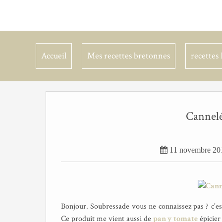
Accueil
Mes recettes bretonnes
recettes 
Cannelé

11 novembre 20
Bonjour. Soubressade vous ne connaissez pas ? c'es
Ce produit me vient aussi de
pan y tomate
épicier