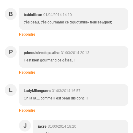
B
babiolliette
01/04/2014 14:10
très beau, très gourmand ce &quot;mille- feuilles&quot;
Répondre
P
ptitecuisinedepauline
31/03/2014 20:13
Il est bien gourmand ce gâteau!
Répondre
L
LadyMilonguera
31/03/2014 16:57
Oh la la.... comme il est beau dis donc !!!
Répondre
J
jacre
31/03/2014 18:20